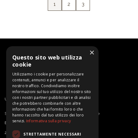
1
2
3
×
Questo sito web utilizza
cookie
Utilizziamo i cookie per personalizzare
contenuti, annunci e per analizzare il
nostro traffico. Condividiamo inoltre
informazioni sul tuo utilizzo del nostro sito
con i nostri partner pubblicitari e di analisi
Un progetto di SARDEGNA RICERCHE
che potrebbero combinarle con altre
informazioni che hai fornito loro o che
Sardegna Ricerche | Sportello Proprietà Intellettuale
hanno raccolto dal tuo utilizzo dei loro
servizi.
Informativa sulla privacy
E-mail: ipdesk@sardegnaricerche.it
2025 Sardegna Ricerche
STRETTAMENTE NECESSARI