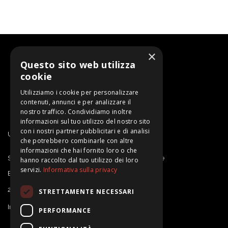
×
Questo sito web utilizza
cookie
Utilizziamo i cookie per personalizzare
contenuti, annunci e per analizzare il
nostro traffico. Condividiamo inoltre
informazioni sul tuo utilizzo del nostro sito
con i nostri partner pubblicitari e di analisi
Un progetto di SARDEGNA RICERCHE
che potrebbero combinarle con altre
informazioni che hai fornito loro o che
Sardegna Ricerche | Sportello Proprietà Intellettuale
hanno raccolto dal tuo utilizzo dei loro
servizi.
Informativa sulla privacy
E-mail: ipdesk@sardegnaricerche.it
2025 Sardegna Ricerche
STRETTAMENTE NECESSARI
Informativa Privacy e Note Legali
PERFORMANCE