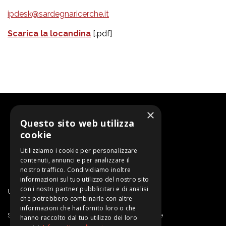
ipdesk@sardegnaricerche.it
Scarica la locandina
[.pdf]
×
Questo sito web utilizza
cookie
Utilizziamo i cookie per personalizzare
contenuti, annunci e per analizzare il
nostro traffico. Condividiamo inoltre
informazioni sul tuo utilizzo del nostro sito
con i nostri partner pubblicitari e di analisi
Un progetto di SARDEGNA RICERCHE
che potrebbero combinarle con altre
informazioni che hai fornito loro o che
Sardegna Ricerche | Sportello Proprietà Intellettuale
hanno raccolto dal tuo utilizzo dei loro