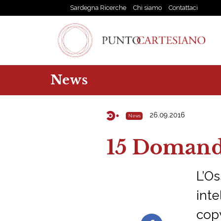
Sardegna Ricerche
Chi siamo
Contattaci
News
26.09.2016
News
15 Domande
L’Os
inte
cop