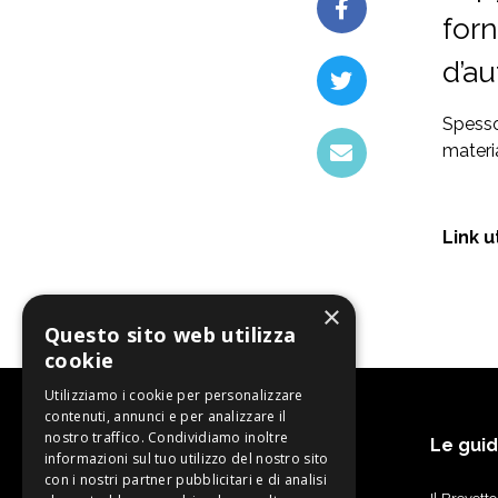
forn
d’au
Spesso,
materi
Link ut
×
Questo sito web utilizza
cookie
Utilizziamo i cookie per personalizzare
contenuti, annunci e per analizzare il
nostro traffico. Condividiamo inoltre
Le gui
informazioni sul tuo utilizzo del nostro sito
con i nostri partner pubblicitari e di analisi