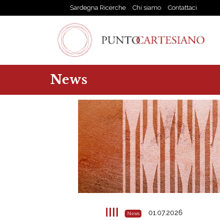
Sardegna Ricerche
Chi siamo
Contattaci
News
01.07.2026
News