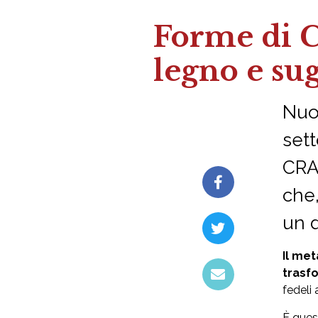
Forme di C
legno e su
Nuo
sett
CRAF
che,
un d
Il met
trasfo
fedeli
È ques