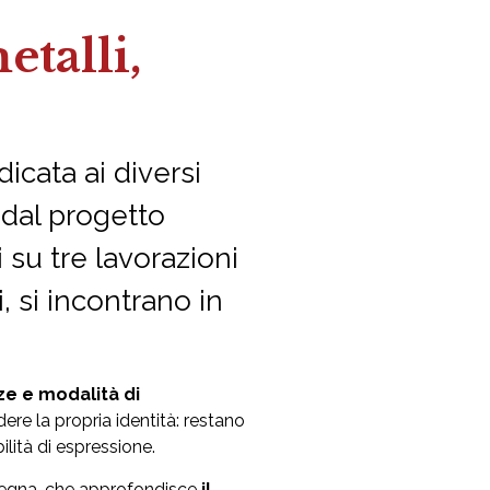
talli,
cata ai diversi
 dal progetto
i su tre lavorazioni
 si incontrano in
ze e modalità di
re la propria identità: restano
ilità di espressione.
ssegna, che approfondisce
il