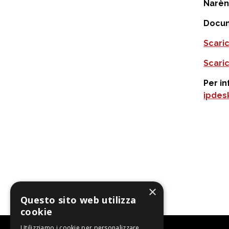
Narèn
Docum
Scari
Scari
Per in
ipdes
×
Questo sito web utilizza
cookie
Utilizziamo i cookie per personalizzare