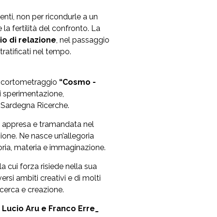
enti, non per ricondurle a un
la fertilità del confronto. La
io di relazione
, nel passaggio
tratificati nel tempo.
l cortometraggio
“Cosmo -
di sperimentazione,
 Sardegna Ricerche.
za appresa e tramandata nel
ione. Ne nasce un’allegoria
ria, materia e immaginazione.
 la cui forza risiede nella sua
rsi ambiti creativi e di molti
icerca e creazione.
i
Lucio Aru e Franco Erre_