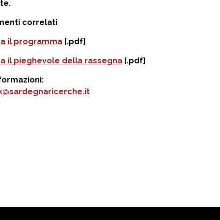
te.
enti correlati
ca il programma
[.pdf]
ca il pieghevole della rassegna
[.pdf]
formazioni:
k@sardegnaricerche.it