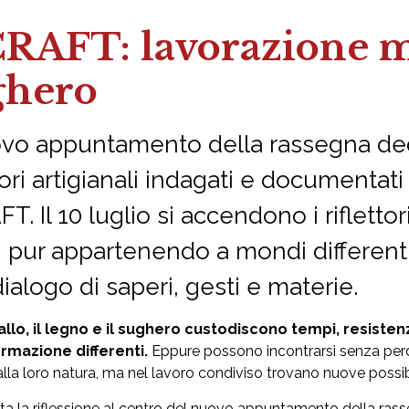
RAFT: lavorazione me
ghero
vo appuntamento della rassegna dedi
ori artigianali indagati e documentati
T. Il 10 luglio si accendono i riflettor
 pur appartenendo a mondi differenti,
ialogo di saperi, gesti e materie.
allo, il legno e il sughero custodiscono tempi, resisten
rmazione differenti.
Eppure possono incontrarsi senza perde
 alla loro natura, ma nel lavoro condiviso trovano nuove possib
ta la riflessione al centro del nuovo appuntamento della ra