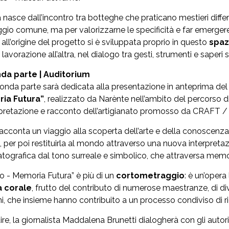
 nasce dall’incontro tra botteghe che praticano mestieri differ
ggio comune, ma per valorizzarne le specificità e far emergere 
 all’origine del progetto si è sviluppata proprio in questo
spaz
lavorazione all’altra, nel dialogo tra gesti, strumenti e saperi s
da parte | Auditorium
onda parte sarà dedicata alla presentazione in anteprima de
ia Futura”
, realizzato da Narènte nell’ambito del percorso 
rpretazione e racconto dell’artigianato promosso da CRAFT /
m racconta un viaggio alla scoperta dell’arte e della conoscen
 per poi restituirla al mondo attraverso una nuova interpretaz
tografica dal tono surreale e simbolico, che attraversa memo
 - Memoria Futura” è più di un
cortometraggio
: è un’opera
a corale
, frutto del contributo di numerose maestranze, di dive
ani, che insieme hanno contribuito a un processo condiviso di r
ire, la giornalista Maddalena Brunetti dialogherà con gli autor