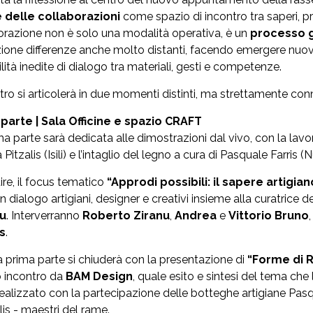
 delle collaborazioni
come spazio di incontro tra saperi, pra
orazione non è solo una modalità operativa, è un
processo 
azione differenze anche molto distanti, facendo emergere nuov
lità inedite di dialogo tra materiali, gesti e competenze.
ntro si articolerà in due momenti distinti, ma strettamente conn
parte | Sala Officine e spazio CRAFT
ma parte sarà dedicata alle dimostrazioni dal vivo, con la lavo
Pitzalis (Isili) e l’intaglio del legno a cura di Pasquale Farris (
ire, il focus tematico
“Approdi possibili: il sapere artigi
 in dialogo artigiani, designer e creativi insieme alla curatrice 
tu
. Interverranno
Roberto Ziranu
,
Andrea
e
Vittorio Bruno
is
.
 prima parte si chiuderà con la presentazione di
“Forme di 
 incontro da
BAM Design
, quale esito e sintesi del tema che 
realizzato con la partecipazione delle botteghe artigiane Pasq
lis - maestri del rame.