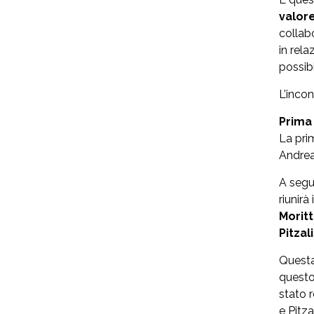
valore
collab
in rel
possibi
L’inco
Prima 
La pri
Andrea 
A segu
riunirà
Morit
Pitzal
Questa
questo
stato 
e Pitza