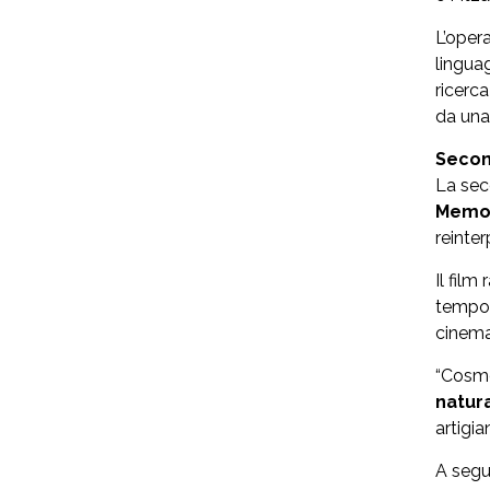
L’opera
lingua
ricerca
da una 
Secon
La sec
Memor
reinte
Il fil
tempo,
cinema
“Cosmo
natur
artigi
A segu