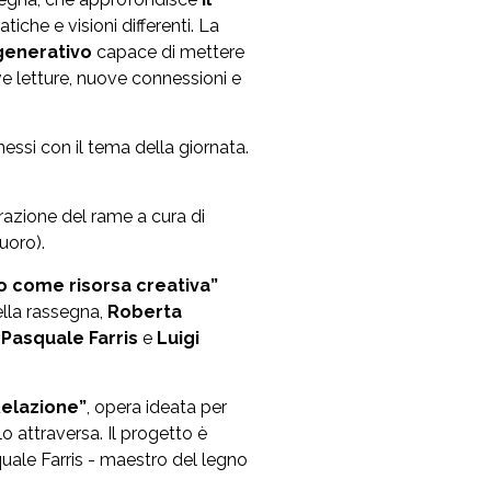
tiche e visioni differenti. La
generativo
capace di mettere
e letture, nuove connessioni e
essi con il tema della giornata.
razione del rame a cura di
Nuoro).
ano come risorsa creativa”
della rassegna,
Roberta
,
Pasquale Farris
e
Luigi
Relazione”
, opera ideata per
lo attraversa. Il progetto è
uale Farris - maestro del legno