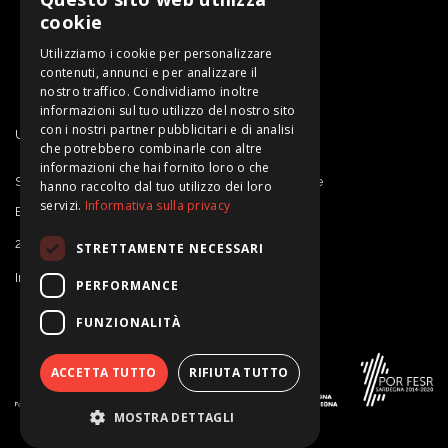
cookie
Utilizziamo i cookie per personalizzare
contenuti, annunci e per analizzare il
nostro traffico. Condividiamo inoltre
informazioni sul tuo utilizzo del nostro sito
con i nostri partner pubblicitari e di analisi
Un progetto di SARDEGNA RICERCHE
che potrebbero combinarle con altre
informazioni che hai fornito loro o che
Sardegna Ricerche | Sportello Proprietà Intellettuale
hanno raccolto dal tuo utilizzo dei loro
servizi.
Informativa sulla privacy
E-mail: ipdesk@sardegnaricerche.it
2025 Sardegna Ricerche
STRETTAMENTE NECESSARI
Informativa Privacy e Note Legali
PERFORMANCE
FUNZIONALITÀ
ACCETTA TUTTO
RIFIUTA TUTTO
MOSTRA DETTAGLI