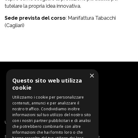
tutelare la propria idea innovativa.
Sede prevista del corso
: Manifattura Tabacchi
(Cagliari)
×
Questo sito web utilizza
cookie
Utilizziamo i cookie per personalizzare
contenuti, annunci e per analizzare il
nostro traffico. Condividiamo inoltre
informazioni sul tuo utilizzo del nostro sito
con i nostri partner pubblicitari e di analisi
Un progetto di SARDEGNA RICERCHE
che potrebbero combinarle con altre
informazioni che hai fornito loro o che
Sardegna Ricerche | Sportello Proprietà Intellettuale